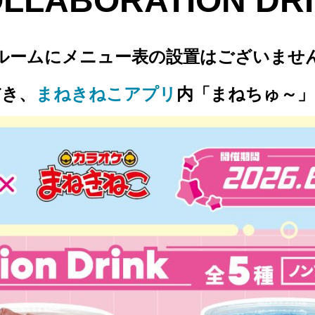
OLLABORATION DRI
ルームにメニュー表の設置はございませ
だき、
まねきねこアプリ
内「まねちゅ～」